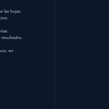
 las hojas.
cios.
itas.
 resultados.
vos, en 