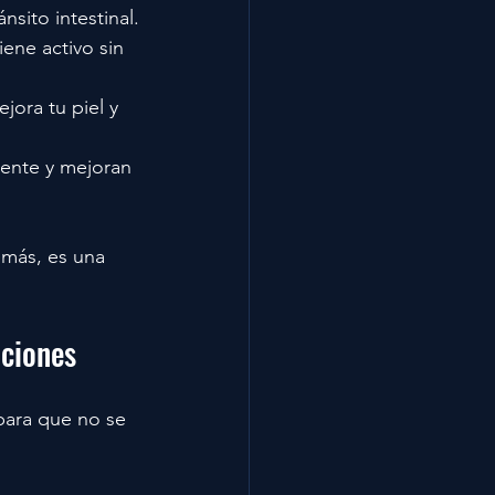
nsito intestinal.
ene activo sin 
jora tu piel y 
mente y mejoran 
emás, es una 
aciones
para que no se 