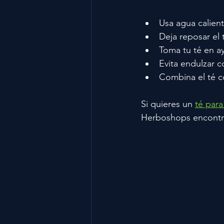
Usa agua calien
Deja reposar el 
Toma tu té en ay
Evita endulzar c
Combina el té co
Si quieres un 
té para
Herboshops encontra