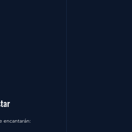
star
te encantarán: