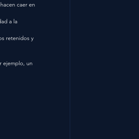
 hacen caer en 
dad a la 
os retenidos y 
r ejemplo, un 