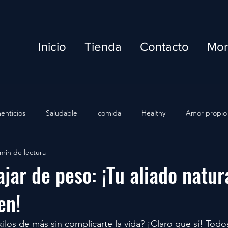
Inicio
Tienda
Contacto
Mo
enticios
Saludable
comida
Healthy
Amor propio
 min de lectura
Fuerza
ajar de peso: ¡Tu aliado natur
en!
kilos de más sin complicarte la vida? ¡Claro que sí! Tod