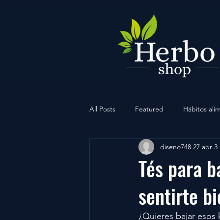
All Posts
Featured
Hábitos alim
diseno748
27 abr
3
Ejercicio
Gym
Deporte
Tés para b
sentirte bi
¿Quieres bajar esos 