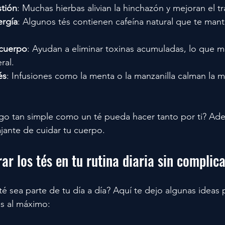
stión
: Muchas hierbas alivian la hinchazón y mejoran el trá
ergía
: Algunos tés contienen cafeína natural que te manti
 cuerpo
: Ayudan a eliminar toxinas acumuladas, lo que me
ral.
és
: Infusiones como la menta o la manzanilla calman la 
lgo tan simple como un té pueda hacer tanto por ti? Ad
ajante de cuidar tu cuerpo.
rar los tés en tu rutina diaria sin complic
é sea parte de tu día a día? Aquí te dejo algunas ideas 
tes al máximo: