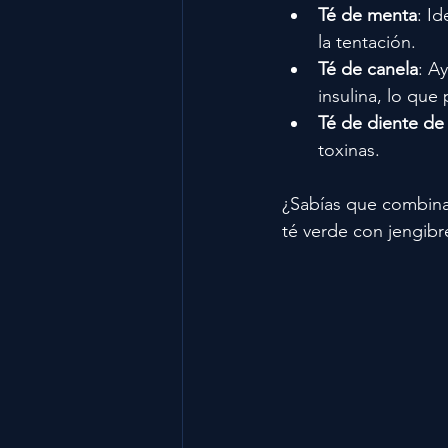
Té de menta
: I
la tentación.
Té de canela
: A
insulina, lo que
Té de diente de
toxinas.
¿Sabías que combina
té verde con jengib