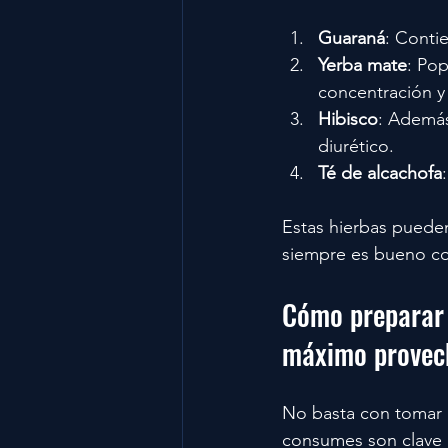
Guaraná
: Conti
Yerba mate
: Pop
concentración y 
Hibisco
: Además
diurético.
Té de alcachofa
Estas hierbas pueden
siempre es bueno con
Cómo preparar t
máximo provec
No basta con tomar c
consumes son clave 