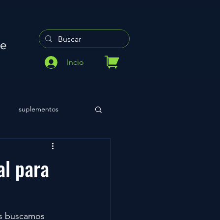
re
Incio
suplementos
al para
os buscamos 