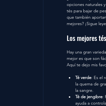
opciones naturales y
tés para bajar de pe
que también aportan 
mejores? ¡Sigue ley
Los mejores té
Hay una gran varied
mejor es que son fác
Aquí te dejo mis favo
Té verde
: Es el
la quema de gras
la sangre.
Té de jengibre
:
ayuda a controla