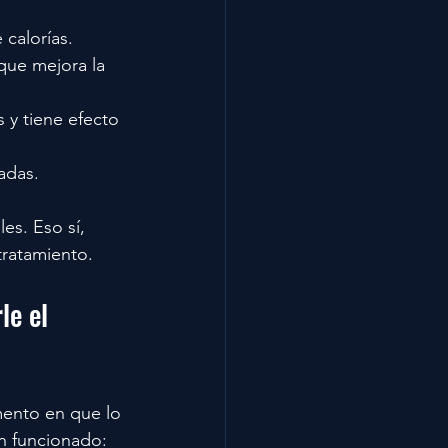
 calorías.
que mejora la 
 y tiene efecto 
adas.
s. Eso sí, 
tratamiento.
le el 
mento en que lo 
n funcionado: