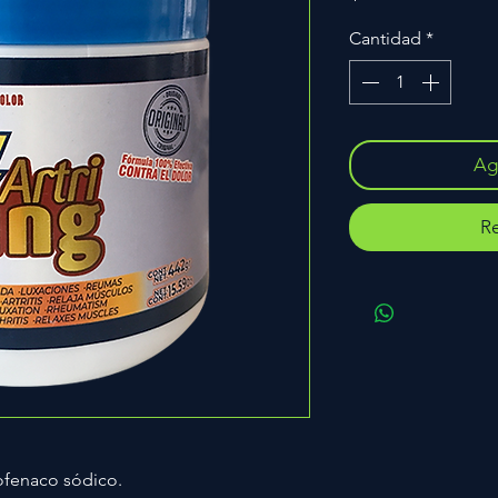
Cantidad
*
Agr
Re
lofenaco sódico.