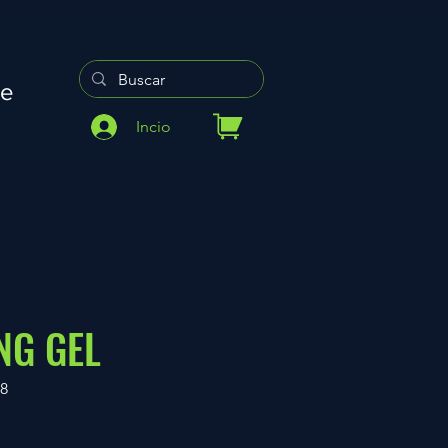
re
Incio
NG GEL
88