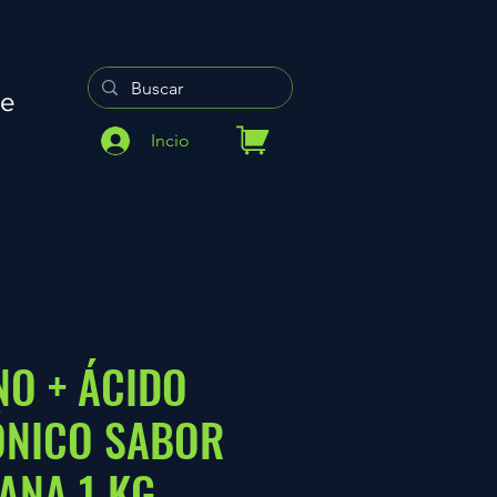
re
Incio
O + ÁCIDO
ÓNICO SABOR
ANA 1 KG