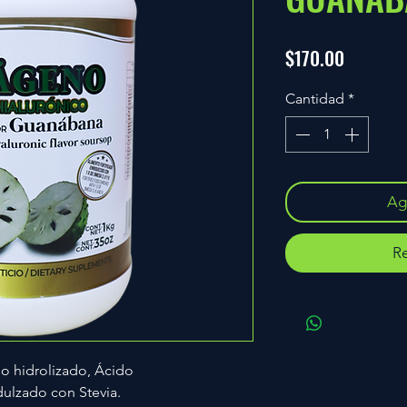
Precio
$170.00
Cantidad
*
Agr
Re
o hidrolizado, Ácido
dulzado con Stevia.