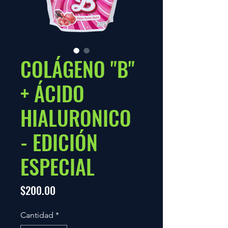
COLÁGENO "B"
+ ÁCIDO
HIALURONICO
- EDICIÓN
ESPECIAL
Precio
$200.00
Cantidad
*