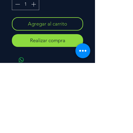
Agregar al carrito
Realizar compra
Contacto
Tel.
55 7944 7752
Atención al cliente
L-V 9:00-17:30
SUSCRIBETE Y NO TE PIERDAS
NUESTRAS OFERTAS
Email