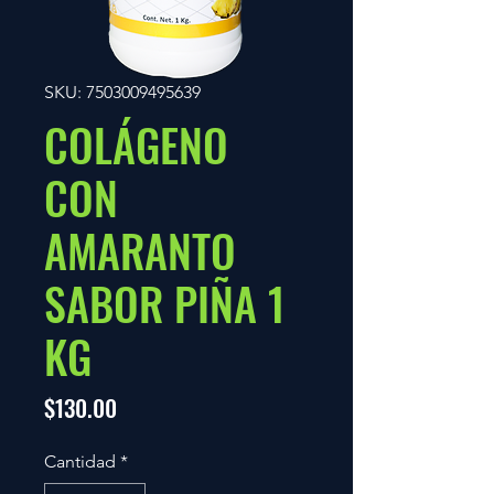
SKU: 7503009495639
COLÁGENO
CON
AMARANTO
SABOR PIÑA 1
KG
Precio
$130.00
Cantidad
*