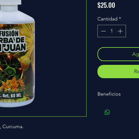
Precio
$25.00
Cantidad
*
Agr
Re
Beneficios
Estimulación cerebral
, Curcuma.