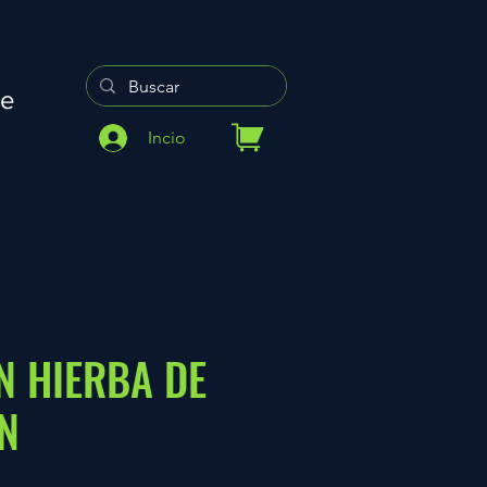
re
Incio
N HIERBA DE
N