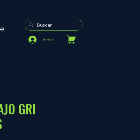
re
Incio
AJO GRI
S