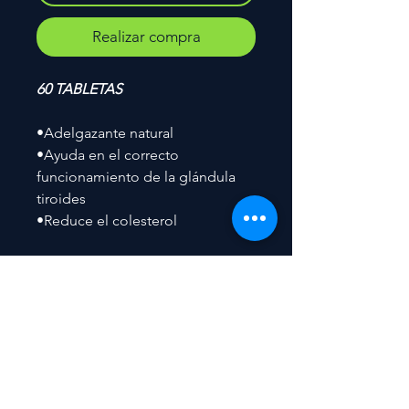
Realizar compra
60 TABLETAS
•Adelgazante natural
•Ayuda en el correcto
funcionamiento de la glándula
tiroides
•Reduce el colesterol
Contacto
Tel.
55 7944 7752
Atención al cliente
L-V 9:00-17:30