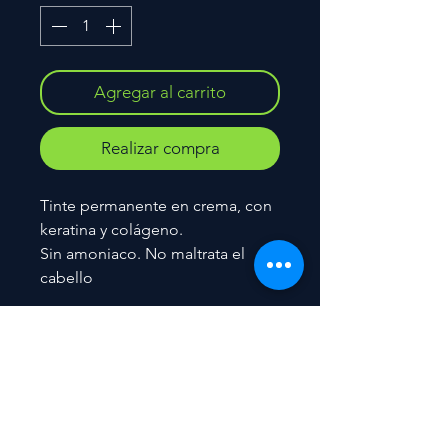
Agregar al carrito
Realizar compra
Tinte permanente en crema, con
keratina y colágeno.
Sin amoniaco. No maltrata el
cabello
Contacto
Tel.
55 7944 7752
Atención al cliente